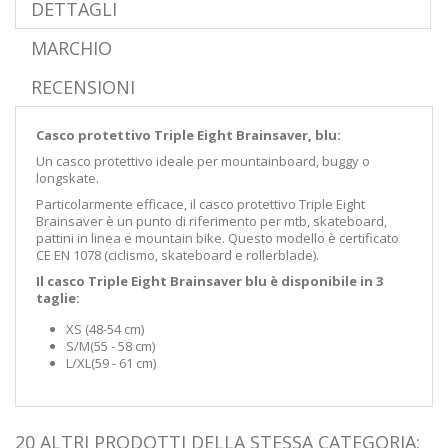
DETTAGLI
MARCHIO
RECENSIONI
Casco protettivo Triple Eight Brainsaver, blu:
Un casco protettivo ideale per mountainboard, buggy o
longskate.
Particolarmente efficace, il casco protettivo Triple Eight
Brainsaver è un punto di riferimento per mtb, skateboard,
pattini in linea e mountain bike. Questo modello è certificato
CE EN 1078 (
ciclismo, skateboard e rollerblade)
.
Il casco Triple Eight Brainsaver blu è disponibile in 3
taglie:
XS (48-54 cm)
S/M
(55 - 58 cm
)
L/XL
(59 - 61 cm
)
20 ALTRI PRODOTTI DELLA STESSA CATEGORIA: