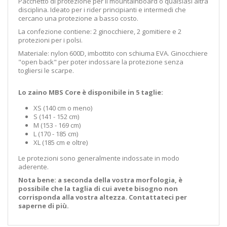
Pacchetto di protezione per il mountainboard o qualsiasi altra
disciplina. Ideato per i rider principianti e intermedi che
cercano una protezione a basso costo.
La confezione contiene: 2 ginocchiere, 2 gomitiere e 2
protezioni per i polsi.
Materiale: nylon 600D, imbottito con schiuma EVA. Ginocchiere
"open back" per poter indossare la protezione senza
togliersi le scarpe.
Lo zaino MBS Core è disponibile in 5 taglie:
XS (140 cm o meno)
S (141 - 152 cm)
M (153 - 169 cm)
L (170 - 185 cm)
XL (185 cm e oltre)
Le protezioni sono generalmente indossate in modo
aderente.
Nota bene: a seconda della vostra morfologia, è
possibile che la taglia di cui avete bisogno non
corrisponda alla vostra altezza. Contattateci per
saperne di più.