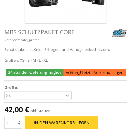
MBS SCHUTZPAKET CORE
Referenz:
mbs_protec
Schutzpaket mit Knie-, Ellbogen- und Handgelenkschützern.
Größen: XS - S - M - L - XL
24-Stunden-Lieferung möglich
Achtung! Letzte Artikel auf Lager!
Größe:
42,00 €
inkl. Steuer.
IN DEN WARENKORB LEGEN