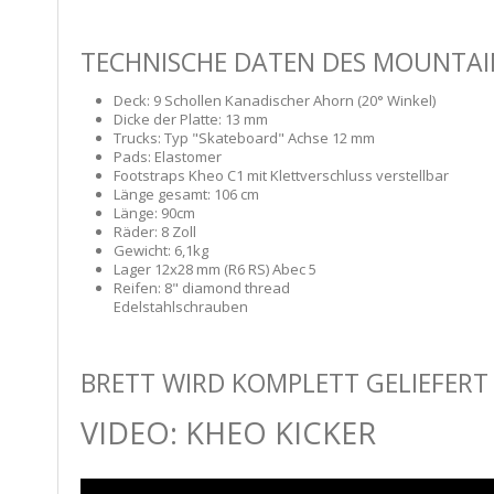
TECHNISCHE DATEN DES MOUNTAI
Deck: 9 Schollen Kanadischer Ahorn (20° Winkel)
Dicke der Platte: 13 mm
Trucks: Typ "Skateboard" Achse 12 mm
Pads: Elastomer
Footstraps Kheo C1 mit Klettverschluss verstellbar
Länge gesamt: 106 cm
Länge: 90cm
Räder: 8 Zoll
Gewicht: 6,1kg
Lager 12x28 mm (R6 RS) Abec 5
Reifen: 8" diamond thread
Edelstahlschrauben
BRETT WIRD KOMPLETT GELIEFERT
VIDEO: KHEO KICKER