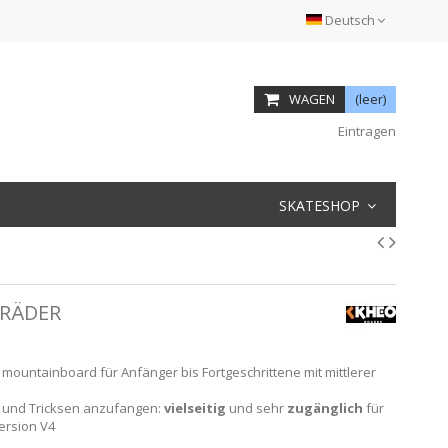
Deutsch
WAGEN
(leer)
Eintragen
SKATESHOP
-RÄDER
 mountainboard für Anfänger bis Fortgeschrittene mit mittlerer
n und Tricksen anzufangen:
vielseitig
und sehr
zugänglich
für
Version V4