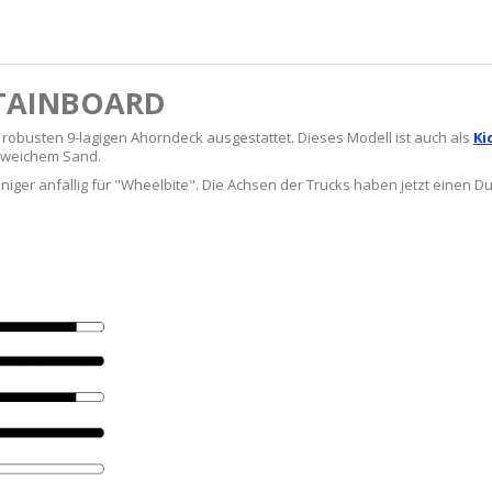
NTAINBOARD
robusten 9-lagigen Ahorndeck ausgestattet. Dieses Modell ist auch als
Ki
 weichem Sand.
weniger anfällig für "Wheelbite". Die Achsen der Trucks haben jetzt eine