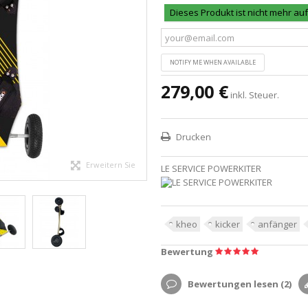
Dieses Produkt ist nicht mehr au
NOTIFY ME WHEN AVAILABLE
279,00 €
inkl. Steuer.
Drucken
Erweitern Sie
LE SERVICE POWERKITER
kheo
kicker
anfänger
Bewertung
Bewertungen lesen (
2
)