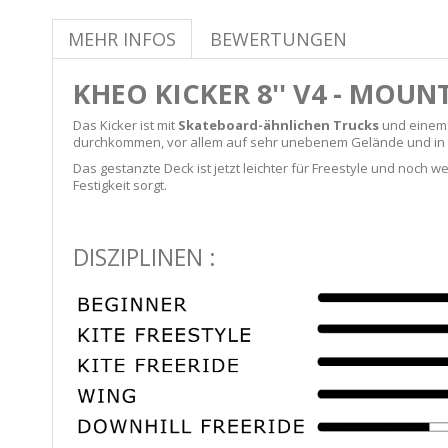
MEHR INFOS
BEWERTUNGEN
KHEO KICKER 8'' V4 - MOU
Das Kicker ist mit
Skateboard-ähnlichen Trucks
und einem 
durchkommen, vor allem auf sehr unebenem Gelände und in
Das gestanzte Deck ist jetzt leichter für Freestyle und noch 
Festigkeit sorgt.
DISZIPLINEN :