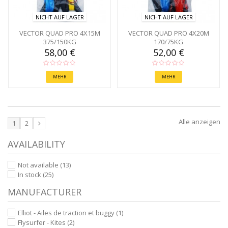
NICHT AUF LAGER
NICHT AUF LAGER
VECTOR QUAD PRO 4X15M
VECTOR QUAD PRO 4X20M
375/150KG
170/75KG
58,00 €
52,00 €
MEHR
MEHR
Alle anzeigen
1
2
AVAILABILITY
Not available
(13)
In stock
(25)
MANUFACTURER
Elliot - Ailes de traction et buggy
(1)
Flysurfer - Kites
(2)