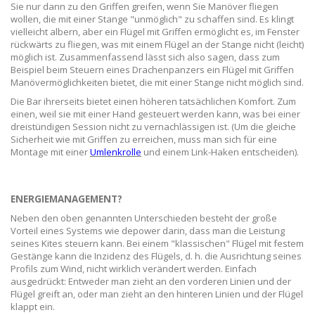
Sie nur dann zu den Griffen greifen, wenn Sie Manöver fliegen
wollen, die mit einer Stange "unmöglich" zu schaffen sind. Es klingt
vielleicht albern, aber ein Flügel mit Griffen ermöglicht es, im Fenster
rückwärts zu fliegen, was mit einem Flügel an der Stange nicht (leicht)
möglich ist. Zusammenfassend lässt sich also sagen, dass zum
Beispiel beim Steuern eines Drachenpanzers ein Flügel mit Griffen
Manövermöglichkeiten bietet, die mit einer Stange nicht möglich sind.
Die Bar ihrerseits bietet einen höheren tatsächlichen Komfort. Zum
einen, weil sie mit einer Hand gesteuert werden kann, was bei einer
dreistündigen Session nicht zu vernachlässigen ist. (Um die gleiche
Sicherheit wie mit Griffen zu erreichen, muss man sich für eine
Montage mit einer
Umlenkrolle
und einem Link-Haken entscheiden).
ENERGIEMANAGEMENT?
Neben den oben genannten Unterschieden besteht der große
Vorteil eines Systems wie depower darin, dass man die Leistung
seines Kites steuern kann. Bei einem "klassischen" Flügel mit festem
Gestänge kann die Inzidenz des Flügels, d. h. die Ausrichtung seines
Profils zum Wind, nicht wirklich verändert werden. Einfach
ausgedrückt: Entweder man zieht an den vorderen Linien und der
Flügel greift an, oder man zieht an den hinteren Linien und der Flügel
klappt ein.