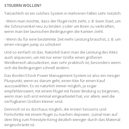
STEUERN WOLLEN?
Tatsächlich ist ein solches System in mehreren Fällen sehr nützlich:
- Wenn man möchte, dass der Flügel nicht zieht, z. B. beim Start, um
die Schnürsenkel neu zu binden ;) oder um Böen zu verkraften,
wenn man bei launischen Bedingungen die Kanten zieht.
- Wenn du für eine bestimmte Zeit mehr Leistung brauchst, z. B. um
einen riesigen jump zu schicken!
Und so einfach ist das. Natürlich kann man die Leistung des Kites
auch anpassen, um mit nur einer Größe einen größeren
Windbereich abzudecken, was sehr praktisch ist, besonders wenn
sich die Bedingungen schnell ändern.
Das Border/Chock Power Management System ist also ein riesiger
Pluspunkt, wenn es darum geht, einen Kite für einen Kauf
auszuwählen. Es ist natürlich immer möglich, ja sogar
empfehlenswert, mit einem Flügel mit fester Bindung zu beginnen,
wenn man sich erst einmal eingearbeitet hat, vor allem, weil die
verfügbaren Größen kleiner sind.
Dennoch ist es durchaus möglich, die ersten Sessions und
Fortschritte mit einem Flügel zu machen depower, zumal man auf
dem Weg zum Freestyle-König deutlich weniger durch das Material
eingeschränkt ist.