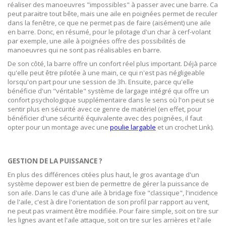
réaliser des manoeuvres "impossibles" à passer avec une barre. Ca
peut paraitre tout bête, mais une aile en poignées permet de reculer
dans la fenêtre, ce que ne permet pas de faire (aisément) une aile
en barre. Donc, en résumé, pour le pilotage d'un char à cerf-volant
par exemple, une aile à poignées offre des possibilités de
manoeuvres qui ne sont pas réalisables en barre.
De son côté, la barre offre un confort réel plus important. Déjà parce
qu'elle peut être pilotée à une main, ce qui n'est pas négligeable
lorsqu'on part pour une session de 3h. Ensuite, parce qu'elle
bénéficie d'un "véritable" système de largage intégré qui offre un
confort psychologique supplémentaire dans le sens où l'on peut se
sentir plus en sécurité avec ce genre de matériel (en effet, pour
bénéficier d'une sécurité équivalente avec des poignées, il faut
opter pour un montage avec une
poulie largable
et un crochet Link).
GESTION DE LA PUISSANCE ?
En plus des différences citées plus haut, le gros avantage d'un
système depower est bien de permettre de gérer la puissance de
son aile. Dans le cas d'une aile à bridage fixe "classique", l'incidence
de l'aile, c'est à dire l'orientation de son profil par rapport au vent,
ne peut pas vraiment être modifiée. Pour faire simple, soit on tire sur
les lignes avant et l'aile attaque, soit on tire sur les arrières et l'aile