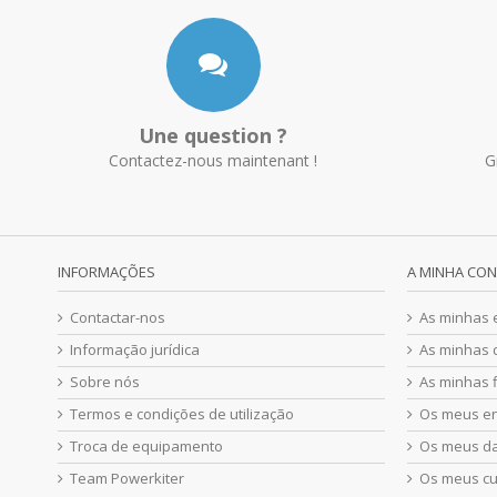
Une question ?
Contactez-nous maintenant !
G
INFORMAÇÕES
A MINHA CO
Contactar-nos
As minhas
Informação jurídica
As minhas 
Sobre nós
As minhas f
Termos e condições de utilização
Os meus e
Troca de equipamento
Os meus d
Team Powerkiter
Os meus c