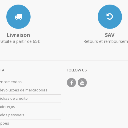
Livraison
SAV
ratuite à partir de 65€
Retours et remboursem
NTA
FOLLOW US
 encomendas
devoluções de mercadorias
ichas de crédito
ndereços
ados pessoais
upões