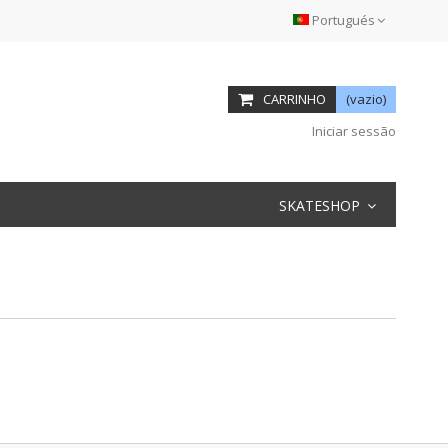
Portugués
CARRINHO
(vazio)
Iniciar sessão
SKATESHOP