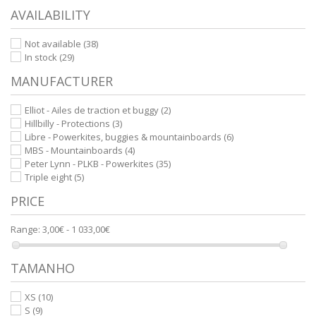
AVAILABILITY
Not available
(38)
In stock
(29)
MANUFACTURER
Elliot - Ailes de traction et buggy
(2)
Hillbilly - Protections
(3)
Libre - Powerkites, buggies & mountainboards
(6)
MBS - Mountainboards
(4)
Peter Lynn - PLKB - Powerkites
(35)
Triple eight
(5)
PRICE
Range:
3,00€ - 1 033,00€
TAMANHO
XS
(10)
S
(9)