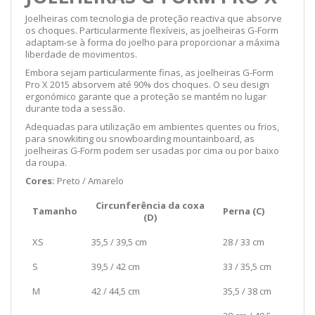
Joelheiras com tecnologia de proteção reactiva que absorve
os choques. Particularmente flexíveis, as joelheiras G-Form
adaptam-se à forma do joelho para proporcionar a máxima
liberdade de movimentos.
Embora sejam particularmente finas, as joelheiras G-Form
Pro X 2015 absorvem até 90% dos choques. O seu design
ergonómico garante que a proteção se mantém no lugar
durante toda a sessão.
Adequadas para utilização em ambientes quentes ou frios,
para snowkiting ou snowboarding mountainboard, as
joelheiras G-Form podem ser usadas por cima ou por baixo
da roupa.
Cores:
Preto / Amarelo
Circunferência da coxa
Tamanho
Perna (C)
(D)
XS
35,5 / 39,5 cm
28 / 33 cm
S
39,5 / 42 cm
33 / 35,5 cm
M
42 / 44,5 cm
35,5 / 38 cm