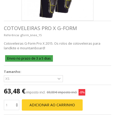
COTOVELEIRAS PRO X G-FORM
Referência:
gform_knee_15
Cotoveleiras G-Form Pro X 2015. Os rolos de cotoveleiras para
landkite e mountainboard!
Envio no prazo de 3 a 5 dias
Tamanho:
63,48 €
imposto incl.
69,00 €
imposto incl.
-8%
ADICIONAR AO CARRINHO