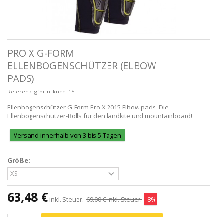
PRO X G-FORM
ELLENBOGENSCHÜTZER (ELBOW
PADS)
Referenz:
gform_knee_15
Ellenbogenschützer G-Form Pro X 2015 Elbow pads. Die
Ellenbogenschützer-Rolls für den landkite und mountainboard!
Versand innerhalb von 3 bis 5 Tagen
Größe:
63,48 €
inkl. Steuer.
69,00 €
inkl. Steuer.
-8%