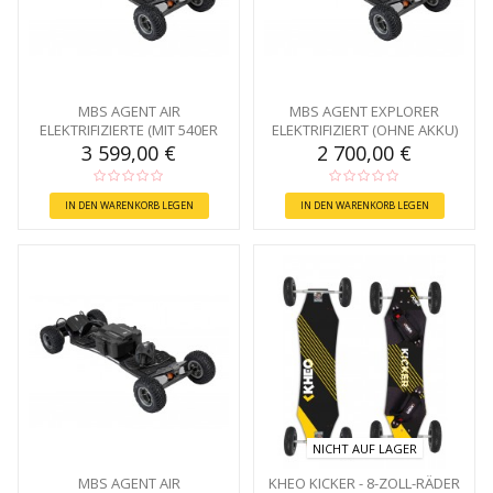
MBS AGENT AIR
MBS AGENT EXPLORER
ELEKTRIFIZIERTE (MIT 540ER
ELEKTRIFIZIERT (OHNE AKKU)
BATTERIE)
3 599,00 €
2 700,00 €
IN DEN WARENKORB LEGEN
IN DEN WARENKORB LEGEN
NICHT AUF LAGER
MBS AGENT AIR
KHEO KICKER - 8-ZOLL-RÄDER