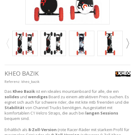
KHEO BAZIK
Referenz:
kheo_bazik
Das
Kheo Bazik
ist ein ideales mountainboard für alle, die ein
solides
und
wendiges
Board zu einem attraktiven Preis suchen. Es
eignet sich auch für schwere rider, die mit kite mtb freeriden und die
Stabilität
von Channel Trucks benötigen. Ausgestattet mit
komfortablen C1 Velcro Straps, die auch bei
langen Sessions
bequem sind.
Erhältlich als
8-Zoll-Version
(rote Racer-Räder mit starkem Profil für
maximalen Grip) oder als
9-Zoll-Version
(schwarze 9-Zoll-Kheo-