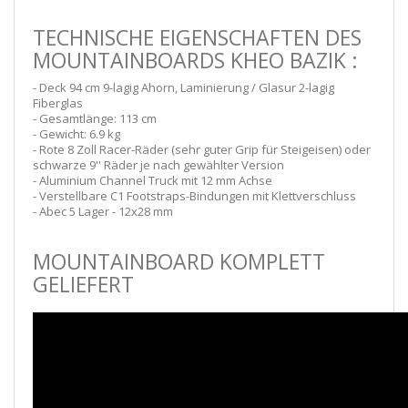
TECHNISCHE EIGENSCHAFTEN DES
MOUNTAINBOARDS KHEO BAZIK :
- Deck 94 cm 9-lagig Ahorn, Laminierung / Glasur 2-lagig
Fiberglas
- Gesamtlänge: 113 cm
- Gewicht: 6.9 kg
- Rote 8 Zoll Racer-Räder (sehr guter Grip für Steigeisen) oder
schwarze 9'' Räder je nach gewählter Version
- Aluminium Channel Truck mit 12 mm Achse
- Verstellbare C1 Footstraps-Bindungen mit Klettverschluss
- Abec 5 Lager - 12x28 mm
MOUNTAINBOARD KOMPLETT
GELIEFERT