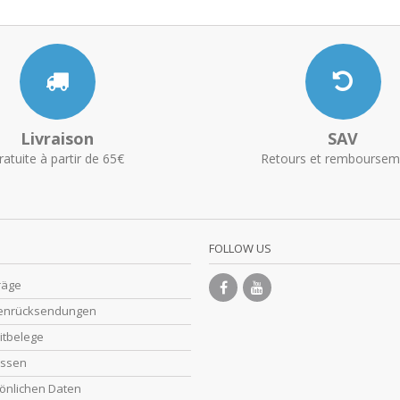
Livraison
SAV
ratuite à partir de 65€
Retours et remboursem
FOLLOW US
räge
enrücksendungen
itbelege
essen
önlichen Daten