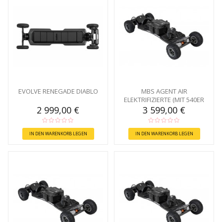
EVOLVE RENEGADE DIABLO
MBS AGENT AIR
ELEKTRIFIZIERTE (MIT 540ER
BATTERIE)
2 999,00 €
3 599,00 €
IN DEN WARENKORB LEGEN
IN DEN WARENKORB LEGEN