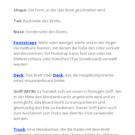
Shape:
Die Form, in der das Brett geschnitten wird.
Tail:
Rückseite des Bretts.
Nose:
Vorderseite des Bretts.
Footstraps
:
Mehr oder weniger steife und in der Regel
verstellbare Riemen, mit denen die Füße des rider verkeilt
werden können. Ein Footstrap kann fest sein oder mit
Klettverschluss oder Ratschen (Typ Snowboard) verstellt
werden.
Deck
:
Das Brett oder
Deck
, das die Hauptkomponente
eines mountainboard bildet.
Griff (MTB):
Es handelt sich um einen U-förmigen Griff, der
in der Mitte des Moutainboards angebracht wird und es
ermöglicht, das Board leicht zu transportieren und
gleichzeitig den Kite zu bedienen. Dieser Griff kann auch
zum Ausführen von Tricks wie dem No-Foot verwendet
werden.
Truck
:
Eine Metallachse, die die Räder mit dem Brett
verbindet und sozusagen das Chassis bildet. Es gibt zwei