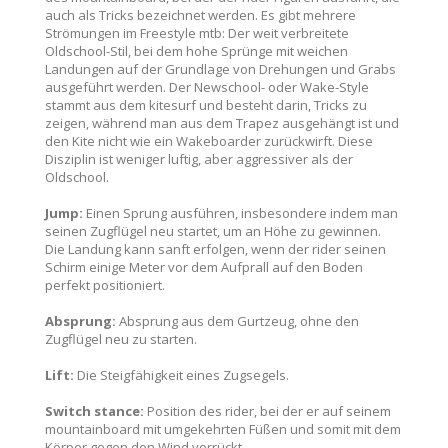
auch als Tricks bezeichnet werden. Es gibt mehrere
Strömungen im Freestyle mtb: Der weit verbreitete
Oldschool-Stil, bei dem hohe Sprünge mit weichen
Landungen auf der Grundlage von Drehungen und Grabs
ausgeführt werden. Der Newschool- oder Wake-Style
stammt aus dem kitesurf und besteht darin, Tricks zu
zeigen, während man aus dem Trapez ausgehängt ist und
den Kite nicht wie ein Wakeboarder zurückwirft. Diese
Disziplin ist weniger luftig, aber aggressiver als der
Oldschool.
Jump:
Einen Sprung ausführen, insbesondere indem man
seinen Zugflügel neu startet, um an Höhe zu gewinnen.
Die Landung kann sanft erfolgen, wenn der rider seinen
Schirm einige Meter vor dem Aufprall auf den Boden
perfekt positioniert.
Absprung:
Absprung aus dem Gurtzeug, ohne den
Zugflügel neu zu starten.
Lift:
Die Steigfähigkeit eines Zugsegels.
Switch stance:
Position des rider, bei der er auf seinem
mountainboard mit umgekehrten Füßen und somit mit dem
Körper gegen den Wind vorrückt.