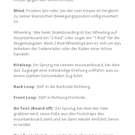
Blind:
Position des rider, bei der sein Körper im Vergleich
zu seiner klassischen Bewegungsposition völlig invertiert
ist.
Wheeling
:
Wie beim Skateboarding ist das Wheeling auf
mountainboard ein "2-Rad" oder sogar ein "1-Rad" für die
Wagemutigsten. Beim 2-Rad-Wheeling kann es sich um das
Anheben der Seitenräder oder der Räder einer Achse
handeln.
Kiteloop:
Ein Sprung mit seinem mountainboard, bei dem
das Zugsegel eine vollständige Drehung vollführt, was zu
einem starken horizontalen Zug führt.
Back Loop:
360° in die Backside-Richtung.
Front Loop:
360° in Richtung Frontside.
No foot (Board off) :
Ein Sprung, bei dem der rider
grabben wird, seine Füße aus den Footstraps des
mountainboard zieht und sie dann wieder einführt, bevor
er landet.