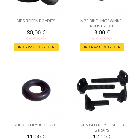
MBS REIFEN ROADIES
MBS BINDUNGSWINKEL
KUNSTSTOFF
80,00 €
3,00 €
IN DEN WARENKORB LEGEN
IN DEN WARENKORB LEGEN
KHEO SCHLAUCH 9 ZOLL
MBS GURTE F5 - LADDER
STRAPS
11,00 €
12,00 €