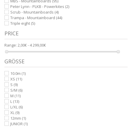
MBS - Mountainboards
(95)
Peter Lynn - PLKB - Powerkites
(2)
Scrub - Mountainboards
(4)
Trampa - Mountainboard
(44)
Triple eight
(5)
PRICE
Range:
2,00€ - 4 299,00€
GRÖSSE
10.0m
(1)
XS
(11)
S
(9)
S/M
(6)
M
(11)
L
(13)
L/XL
(6)
XL
(9)
12mm
(1)
JUNIOR
(1)