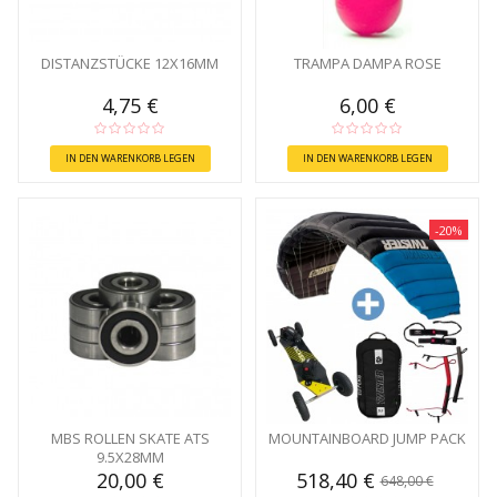
DISTANZSTÜCKE 12X16MM
TRAMPA DAMPA ROSE
4,75 €
6,00 €
IN DEN WARENKORB LEGEN
IN DEN WARENKORB LEGEN
-20%
MBS ROLLEN SKATE ATS
MOUNTAINBOARD JUMP PACK
9.5X28MM
20,00 €
518,40 €
648,00 €