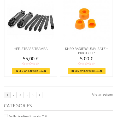
HEELSTRAPS TRAMPA
KHEO RADIERGUMMISATZ +
PIVOT CUP
55,00 €
5,00 €
IN DEN WARENKORB LEGEN
IN DEN WARENKORB LEGEN
Alle anzeigen
1
2
3
...
9
CATEGORIES
Vollständige Boards
(19)