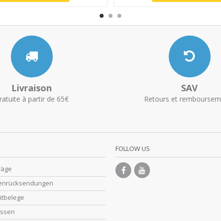
Livraison
SAV
ratuite à partir de 65€
Retours et remboursem
FOLLOW US
räge
enrücksendungen
itbelege
essen