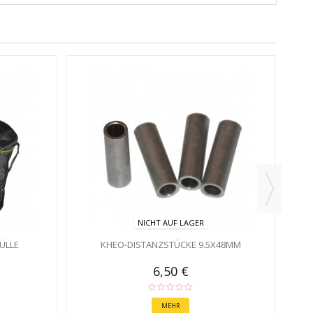
BO
NICHT AUF LAGER
ÜLLE
KHEO-DISTANZSTÜCKE 9.5X48MM
6,50 €
MEHR