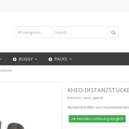
BUGGY
PACKS
12x43mm
KHEO-DISTANZSTÜCK
Referenz:
kheo_spac43
Abstandshalter von mountainboard 
24-Stunden-Lieferung möglich