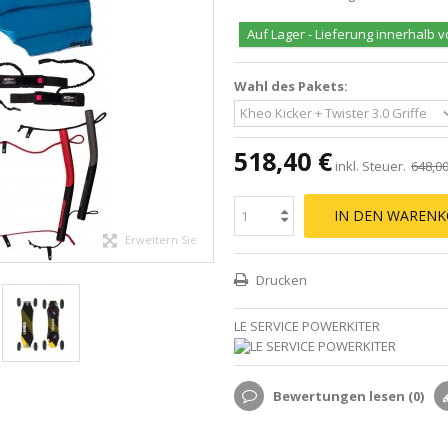
Auf Lager - Lieferung innerhalb v
Wahl des Pakets:
518,40 €
inkl. Steuer.
648,00
IN DEN WARENK
Erweitern Sie
Drucken
LE SERVICE POWERKITER
Bewertungen lesen (
0
)