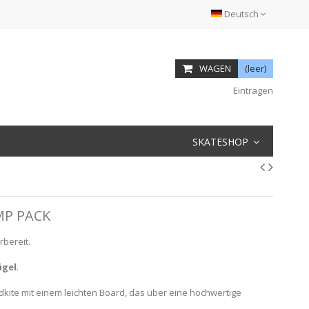
Deutsch
WAGEN
(leer)
Eintragen
SKATESHOP
P PACK
bereit.
ügel
.
ndkite mit einem leichten Board, das über eine hochwertige