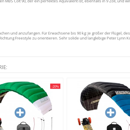
nen MBS Colt 90, der ein perfektes Äquivalent ist, ebenfalls in 9 Zoll, und 
:
chen und anzufangen. Für Erwachsene bis 90 kg: Je größer der Flügel, desto
in Richtung Freestyle zu orientieren. Sehr solide und langlebige Peter Lynn K
IE:
-20%