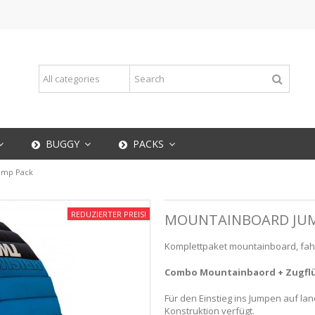
BUGGY
PACKS
ump Pack
REDUZIERTER PREIS!
MOUNTAINBOARD JUM
Komplettpaket mountainboard, fahr
Combo Mountainbaord + Zugfl
Für den Einstieg ins Jumpen auf la
Konstruktion verfügt.