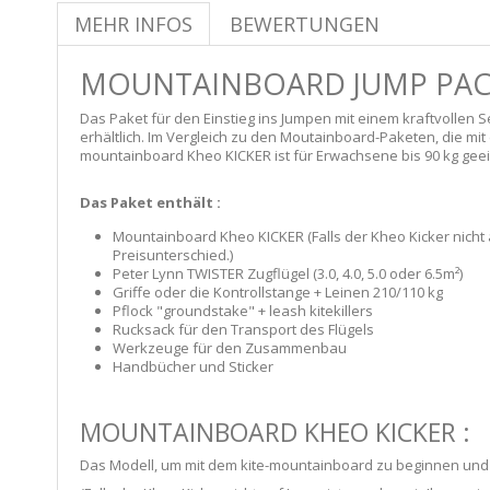
MEHR INFOS
BEWERTUNGEN
MOUNTAINBOARD JUMP PA
Das Paket für den Einstieg ins Jumpen mit einem kraftvollen S
erhältlich. Im Vergleich zu den Moutainboard-Paketen, die m
mountainboard Kheo KICKER ist für Erwachsene bis 90 kg geei
Das Paket enthält :
Mountainboard Kheo KICKER (Falls der Kheo Kicker nicht au
Preisunterschied.)
Peter Lynn TWISTER Zugflügel (3.0, 4.0, 5.0 oder 6.5m²)
Griffe oder die Kontrollstange + Leinen 210/110 kg
Pflock "groundstake" + leash kitekillers
Rucksack für den Transport des Flügels
Werkzeuge für den Zusammenbau
Handbücher und Sticker
MOUNTAINBOARD KHEO KICKER :
Das Modell, um mit dem kite-mountainboard zu beginnen und Ju