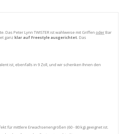
ite. Das Peter Lynn TWISTER ist wahlweise mit Griffen
oder
Bar
ket ganz
klar auf Freestyle ausgerichtet
. Das
ent ist, ebenfalls in 9 Zoll, und wir schenken Ihnen den
t für mittlere Erwachsenengrößen (60 - 80 kg) geeignet ist.