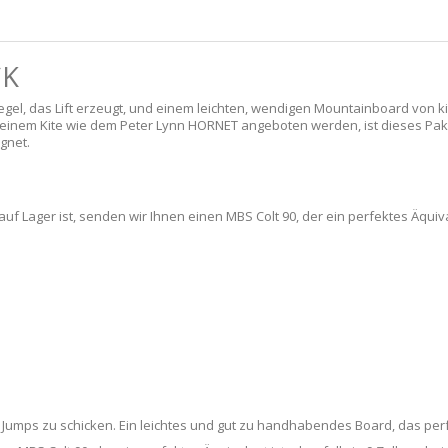
CK
egel, das Lift erzeugt, und einem leichten, wendigen Mountainboard von k
it einem Kite wie dem Peter Lynn HORNET angeboten werden, ist dieses Pa
gnet.
f Lager ist, senden wir Ihnen einen MBS Colt 90, der ein perfektes Äquival
mps zu schicken. Ein leichtes und gut zu handhabendes Board, das perfek