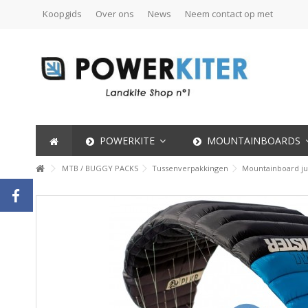
Koopgids
Over ons
News
Neem contact op met
POWERKITE
MOUNTAINBOARDS
MTB / BUGGY PACKS
Tussenverpakkingen
Mountainboard j