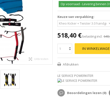
Op voorraad - Levering binnen 3 
Keuze van verpakking:
518,40 €
belasting incl.
648,
IN WINKELWAG
Uitbreiden
Afdrukken
LE SERVICE POWERKITER
Beoordelingen lezen (
0
)