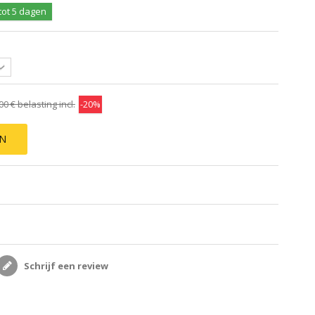
tot 5 dagen
00 €
belasting incl.
-20%
EN
Schrijf een review