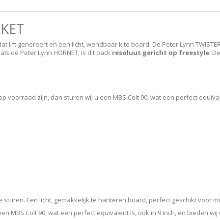
KET
at lift genereert en een licht, wendbaar kite board. De Peter Lynn TWISTE
ls de Peter Lynn HORNET, is dit pack
resoluut gericht op freestyle
. D
oorraad zijn, dan sturen wij u een MBS Colt 90, wat een perfect equivalent 
turen. Een licht, gemakkelijk te hanteren board, perfect geschikt voor mi
n MBS Colt 90, wat een perfect equivalent is, ook in 9 inch, en bieden wij u 