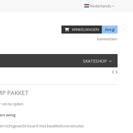
Nederlands
WINKELWAGEN
(leeg)
Aanmelden
SKATESHOP
P PAKKET
om te rijden.
on wing
.
en lichtgewicht board met kwaliteitsconstructie.