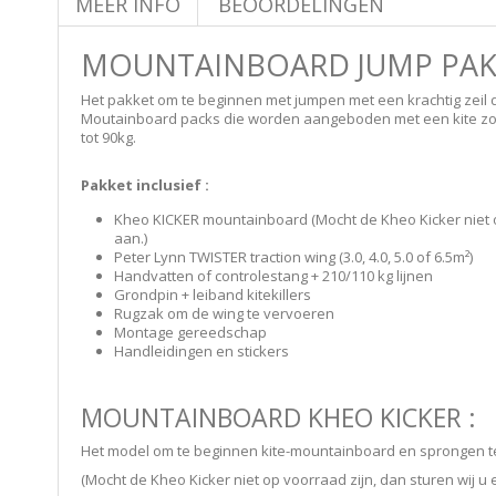
MEER INFO
BEOORDELINGEN
MOUNTAINBOARD JUMP PAK
Het pakket om te beginnen met jumpen met een krachtig zeil d
Moutainboard packs die worden aangeboden met een kite zoa
tot 90kg.
Pakket inclusief :
Kheo KICKER mountainboard (Mocht de Kheo Kicker niet op v
aan.)
Peter Lynn TWISTER traction wing (3.0, 4.0, 5.0 of 6.5m²)
Handvatten of controlestang + 210/110 kg lijnen
Grondpin + leiband kitekillers
Rugzak om de wing te vervoeren
Montage gereedschap
Handleidingen en stickers
MOUNTAINBOARD KHEO KICKER :
Het model om te beginnen kite-mountainboard en sprongen te s
(Mocht de Kheo Kicker niet op voorraad zijn, dan sturen wij u ee