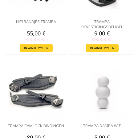
HIELBANDJES TRAMPA
TRAMPA
BEVESTIGINGSBEUGEL
GUNMETAL
55,00 €
9,00 €
IN WINKELWAGEN
IN WINKELWAGEN
TRAMPA CAMLOCK BINDINGEN
TRAMPA DAMPA WIT
89,00 €
5,00 €