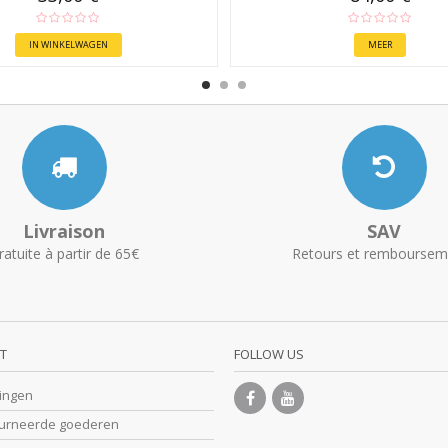
IN WINKELWAGEN
MEER
Livraison
SAV
ratuite à partir de 65€
Retours et remboursem
T
FOLLOW US
lingen
ourneerde goederen