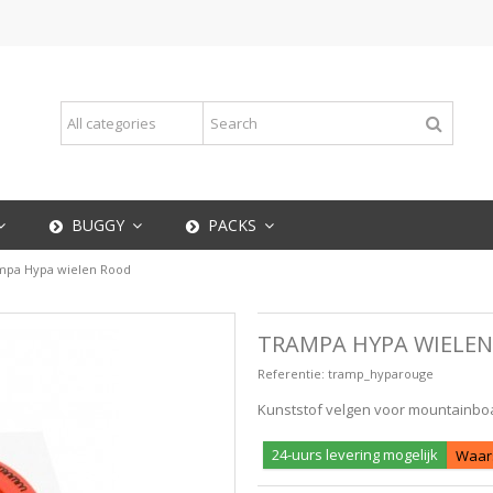
BUGGY
PACKS
mpa Hypa wielen Rood
TRAMPA HYPA WIELE
Referentie:
tramp_hyparouge
Kunststof velgen voor mountainbo
24-uurs levering mogelijk
Waars