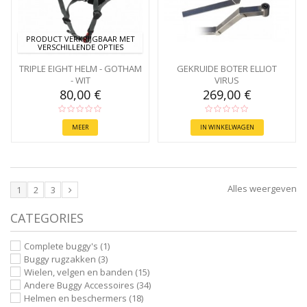
PRODUCT VERKRIJGBAAR MET
VERSCHILLENDE OPTIES
TRIPLE EIGHT HELM - GOTHAM
GEKRUIDE BOTER ELLIOT
- WIT
VIRUS
80,00 €
269,00 €
MEER
IN WINKELWAGEN
Alles weergeven
1
2
3
CATEGORIES
Complete buggy's
(1)
Buggy rugzakken
(3)
Wielen, velgen en banden
(15)
Andere Buggy Accessoires
(34)
Helmen en beschermers
(18)