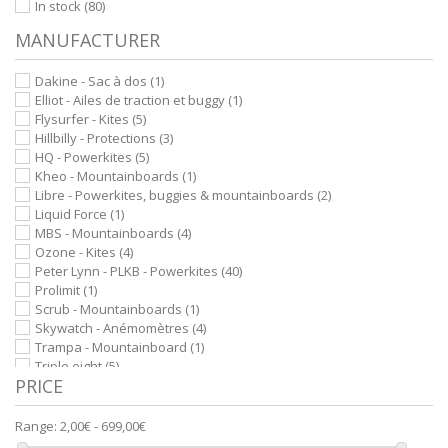
In stock
(80)
MANUFACTURER
Dakine - Sac à dos
(1)
Elliot - Ailes de traction et buggy
(1)
Flysurfer - Kites
(5)
Hillbilly - Protections
(3)
HQ - Powerkites
(5)
Kheo - Mountainboards
(1)
Libre - Powerkites, buggies & mountainboards
(2)
Liquid Force
(1)
MBS - Mountainboards
(4)
Ozone - Kites
(4)
Peter Lynn - PLKB - Powerkites
(40)
Prolimit
(1)
Scrub - Mountainboards
(1)
Skywatch - Anémomètres
(4)
Trampa - Mountainboard
(1)
Triple eight
(5)
PRICE
Vector - Kitelines
(33)
Wolkensturmer - Kites
(1)
Range:
2,00€ - 699,00€