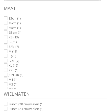
MAAT
35cm
(1)
45cm
(1)
55cm
(1)
65 cm
(1)
XS
(13)
S
(21)
S/M
(7)
M
(18)
L
(25)
L/XL
(7)
XL
(16)
XXL
(1)
JUNIOR
(1)
M1
(1)
M2
(1)
M3
(1)
WIELMATEN
8-inch (20 cm) wielen
(1)
9-inch (23 cm) wielen
(1)