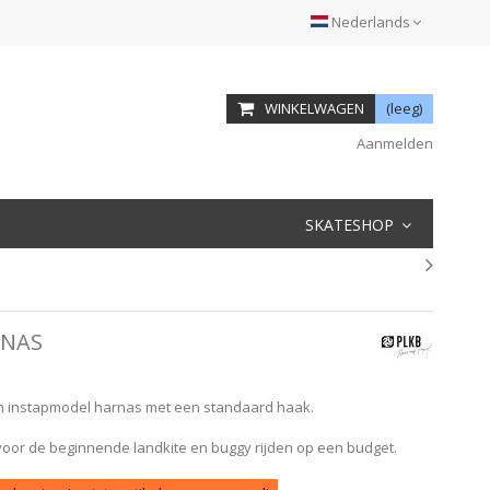
Nederlands
WINKELWAGEN
(leeg)
Aanmelden
SKATESHOP
RNAS
n instapmodel harnas met een standaard haak.
 voor de beginnende landkite en buggy rijden op een budget.