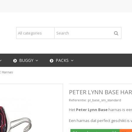
BUGGY
PACKS
E Harnas
PETER LYNN BASE HA
Referentie:
pl_base_sm_standard
Het
Peter Lynn Base
harnas is ee
Een harnas dat perfect geschikt is