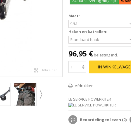
24-uurs levering mogelijk
Waars
Maat:
Haken en katrollen:
96,95 €
belasting incl.
IN WINKELWAG
Uitbreiden
Afdrukken
LE SERVICE POWERKITER
Beoordelingen lezen (
0
)