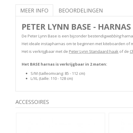
MEER INFO
BEOORDELINGEN
PETER LYNN BASE - HARNAS
De Peter Lynn Base is een bijzonder bestendig
webbing
harnas
Het ideale instapharnas om te beginnen met kiteboarden of
Het is verkrijgbaar met de
Peter Lynn Standaard haak
of de
C
Het BASE harnas is verkrijgbaar in 2 maten:
S/M (tailleomvang: 85 - 112 cm)
L/XL (taille: 110 - 128 cm)
ACCESSOIRES