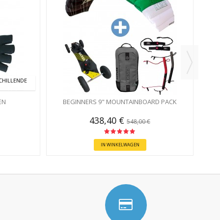
TR
CHILLENDE
EN
BEGINNERS 9" MOUNTAINBOARD PACK
438,40 €
548,00 €
IN WINKELWAGEN