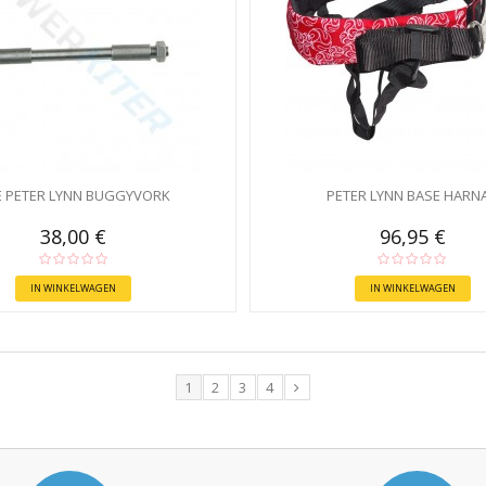
E PETER LYNN BUGGYVORK
PETER LYNN BASE HARN
38,00 €
96,95 €
IN WINKELWAGEN
IN WINKELWAGEN
1
2
3
4