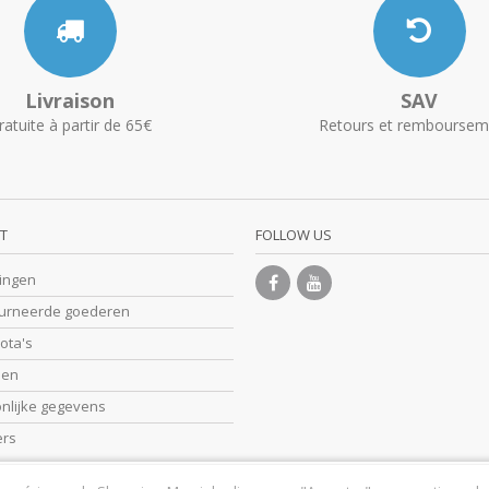
Livraison
SAV
ratuite à partir de 65€
Retours et remboursem
T
FOLLOW US
lingen
ourneerde goederen
nota's
sen
onlijke gegevens
ers