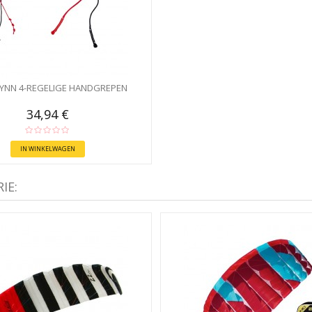
LYNN 4-REGELIGE HANDGREPEN
34,94 €
IN WINKELWAGEN
IE: