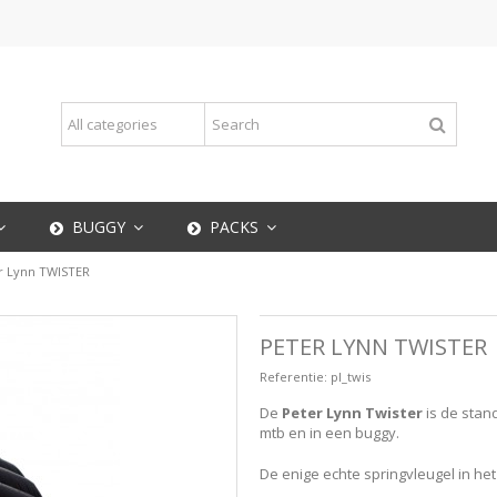
BUGGY
PACKS
r Lynn TWISTER
PETER LYNN TWISTER
Referentie:
pl_twis
De
Peter Lynn Twister
is de stand
mtb en in een buggy.
De enige echte springvleugel in het