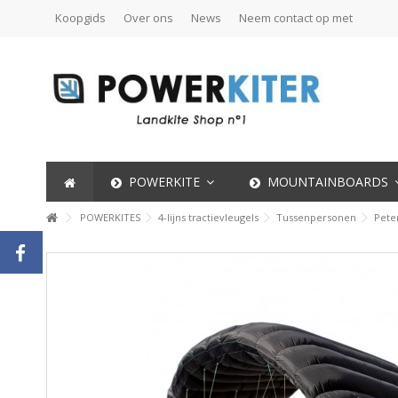
Koopgids
Over ons
News
Neem contact op met
POWERKITE
MOUNTAINBOARDS
POWERKITES
4-lijns tractievleugels
Tussenpersonen
Pete