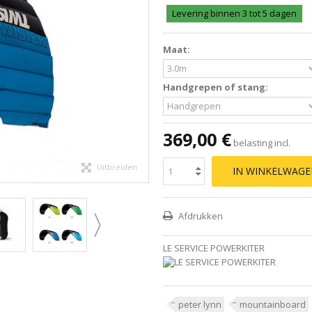
Levering binnen 3 tot 5 dagen
Maat:
Handgrepen of stang:
369,00 €
belasting incl.
Uitbreiden
IN WINKELWAG
Afdrukken
LE SERVICE POWERKITER
peter lynn
mountainboard