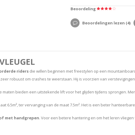
Beoordeling
Beoordelingen lezen (
4
)
KVLEUGEL
orderde riders
die willen beginnen met freestylen op een mountainboard,
 zeer robuust om crashes te weerstaan. Hij is voorzien van verstevigingen t
 maten bieden een uitstekende lift voor het glijden tijdens sprongen. Merk 
maat 6.5m², ter vervanging van de maat 7.5m². Het is een beter hanteerbar
of met handgrepen
. Voor een betere hantering en om het leren vliegen