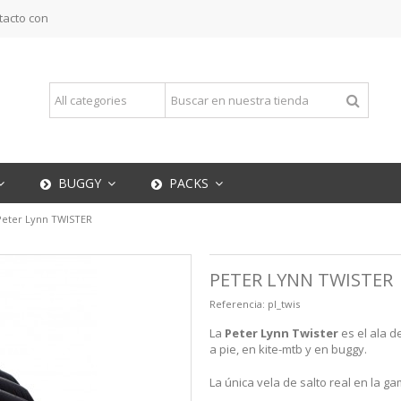
tacto con
BUGGY
PACKS
Peter Lynn TWISTER
PETER LYNN TWISTER
Referencia:
pl_twis
La
Peter Lynn Twister
es el ala d
a pie, en kite-mtb y en buggy.
La única vela de salto real en la 