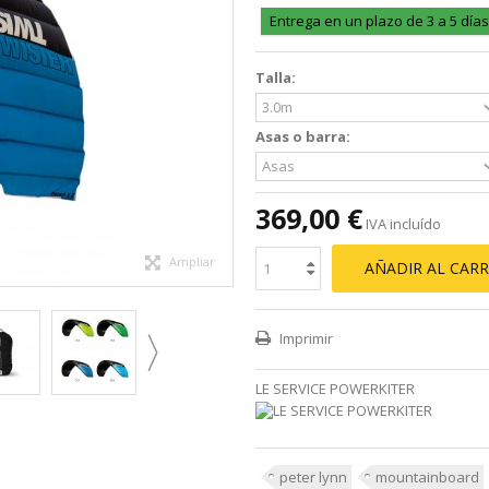
Entrega en un plazo de 3 a 5 días
Talla:
Asas o barra:
369,00 €
IVA incluído
Ampliar
AÑADIR AL CARR
Imprimir
LE SERVICE POWERKITER
peter lynn
mountainboard