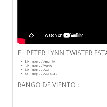
EL PETER LYNN TWISTER ESTÁ
3.0m negro / Amarillo
4.0m negro / Verde
5.0m negro / Azul
6.5m negro / Azul claro
RANGO DE VIENTO :