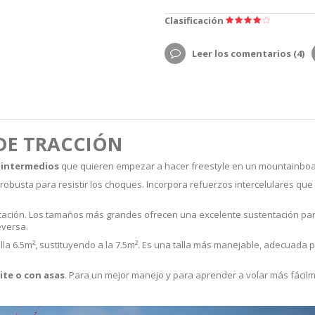
Clasificación
Leer los comentarios (
4
)
 DE TRACCIÓN
e intermedios
que quieren empezar a hacer freestyle en un mountainboard
robusta para resistir los choques. Incorpora refuerzos intercelulares que 
ación. Los tamaños más grandes ofrecen una excelente sustentación para
eversa.
alla 6.5m², sustituyendo a la 7.5m². Es una talla más manejable, adecuada
ite
o con asas
. Para un mejor manejo y para aprender a volar más fáci