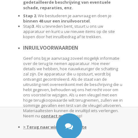
gedetailleerde beschrijving van eventuele
schade, reparaties, enz.
Stap 2
. We bestuderen je aanvraag en doen je
binnen 48 uur een inruilvoorstel
.
Stap
3
. Als u tevreden bent, stuurt u ons uw
apparatuur en kunt u uw nieuwe items op de site
kopen door het inruilbedrag af te trekken.
INRUILVOORWAARDEN
Geef ons bij je aanvraag zoveel mogelijk informatie
over de terug te nemen apparatuur. Hoe meer
details we hebben, hoe nauwkeuriger de schatting
zal zijn. De apparatuur die u opstuurt, wordt bij
ontvangst gecontroleerd. Als de staat van de
uitrusting niet overeenkomt met de beschrijving die u
hebt gegeven, behouden wij ons het recht voor om
ons voorstel te wijzigen. Als u een vleugel met een
hoge terugkoopwaarde wilt terugnemen, zullen we in
sommige gevallen een test van de vleugel uitvoeren.
Materiaaltesten kunnen de inruiltijd iets verlengen.
Neem nu
contact met ons
op!
> Terug naar winkel powerkite