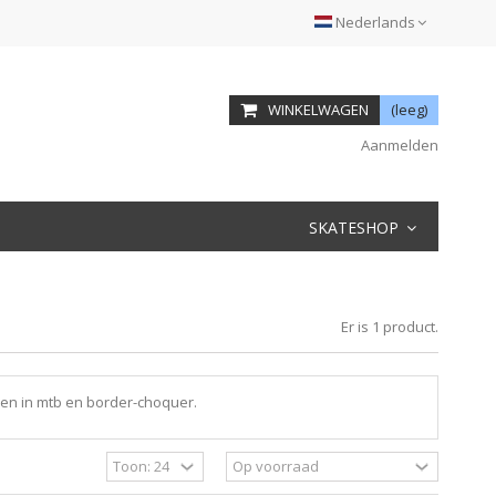
Nederlands
WINKELWAGEN
(leeg)
Aanmelden
SKATESHOP
Er is 1 product.
len in mtb en border-choquer.