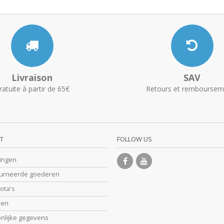
Livraison
SAV
ratuite à partir de 65€
Retours et remboursem
T
FOLLOW US
lingen
ourneerde goederen
nota's
sen
onlijke gegevens