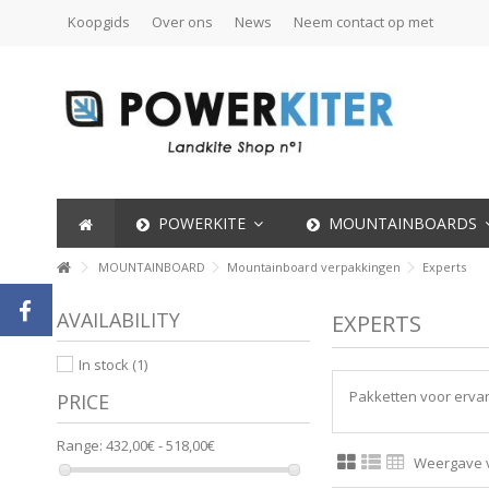
Koopgids
Over ons
News
Neem contact op met
POWERKITE
MOUNTAINBOARDS
MOUNTAINBOARD
Mountainboard verpakkingen
Experts
AVAILABILITY
EXPERTS
In stock
(1)
Pakketten voor ervar
PRICE
Range:
432,00€ - 518,00€
Weergave va