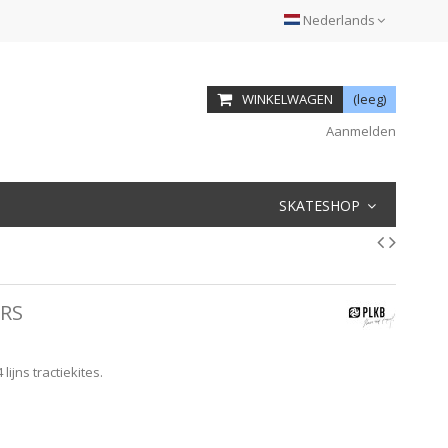
Nederlands
WINKELWAGEN
(leeg)
Aanmelden
SKATESHOP
ERS
lijns tractiekites.
.