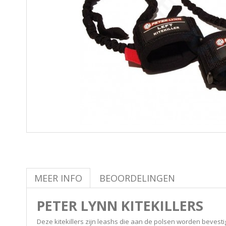
MEER INFO
BEOORDELINGEN
PETER LYNN KITEKILLERS
Deze kitekillers zijn leashs die aan de polsen worden bevesti