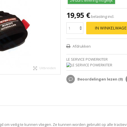
24-uurs levering mogelijk
19,95 €
belasting incl.
IN WINKELWAG
Afdrukken
LE SERVICE POWERKITER
Uitbreiden
Beoordelingen lezen (
0
)
gd om veilig te kunnen vliegen. Ze kunnen worden gebruikt op alle tractiev