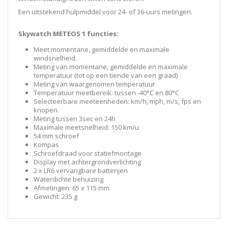
Een uitstekend hulpmiddel voor 24- of 36-uurs metingen.
Skywatch METEOS 1 functies:
Meet momentane, gemiddelde en maximale
windsnelheid.
Meting van momentane, gemiddelde en maximale
temperatuur (tot op een tiende van een graad)
Meting van waargenomen temperatuur
Temperatuur meetbereik: tussen -40°C en 80°C
Selecteerbare meeteenheden: km/h, mph, m/s, fps en
knopen.
Meting tussen 3sec en 24h
Maximale meetsnelheid: 150 km/u
54 mm schroef
Kompas
Schroefdraad voor statiefmontage
Display met achtergrondverlichting
2 x LR6 vervangbare batterijen
Waterdichte behuizing
Afmetingen: 65 x 115 mm
Gewicht: 235 g