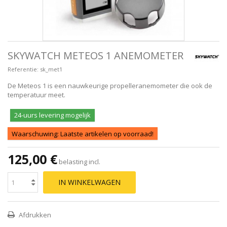
SKYWATCH METEOS 1 ANEMOMETER
Referentie:
sk_met1
De Meteos 1 is een nauwkeurige propelleranemometer die ook de
temperatuur meet.
24-uurs levering mogelijk
Waarschuwing: Laatste artikelen op voorraad!
125,00 €
belasting incl.
IN WINKELWAGEN
Afdrukken