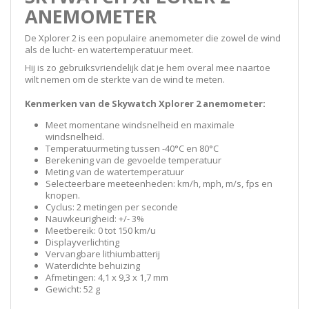
ANEMOMETER
De Xplorer 2 is een populaire anemometer die zowel de wind
als de lucht- en watertemperatuur meet.
Hij is zo gebruiksvriendelijk dat je hem overal mee naartoe
wilt nemen om de sterkte van de wind te meten.
Kenmerken van de Skywatch Xplorer 2 anemometer:
Meet momentane windsnelheid en maximale
windsnelheid.
Temperatuurmeting tussen -40°C en 80°C
Berekening van de gevoelde temperatuur
Meting van de watertemperatuur
Selecteerbare meeteenheden: km/h, mph, m/s, fps en
knopen.
Cyclus: 2 metingen per seconde
Nauwkeurigheid: +/- 3%
Meetbereik: 0 tot 150 km/u
Displayverlichting
Vervangbare lithiumbatterij
Waterdichte behuizing
Afmetingen: 4,1 x 9,3 x 1,7 mm
Gewicht: 52 g