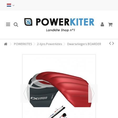
POWERKITES
2-lijns Powerkites
Dwarsvliegers BOARDER