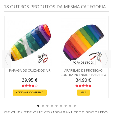
18 OUTROS PRODUTOS DA MESMA CATEGORIA:
FORA DE STOCK
PAPAGAIOS CRUZADOS AIR
APARELHO DE PROTEÇÃO
CONTRA INCÊNDIOS PARAFLEX
BASIC
39,95 €
34,90 €
ADICIONAR AO CARRINHO
MAIS
OS CLIENTES QUE COMPRARAM ESTE PRODUTO