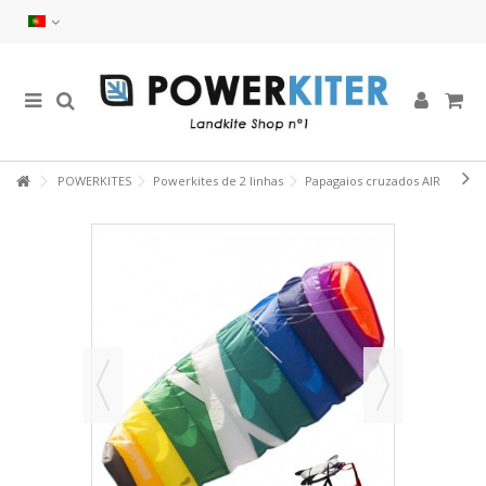
POWERKITES
Powerkites de 2 linhas
Papagaios cruzados AIR