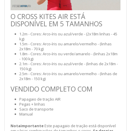
O CROSS KITES AIR ESTÁ
DISPONÍVEL EM 5 TAMANHOS
1.2m - Cores: Arco-íris ou azul/verde - (2x18m linhas - 45
kg)
1.5m - Cores: Arco-íris ou amarelo/vermelho - (linhas
2x18m - 70 kg)
1.8m - Cores: Arco-íris ou verde/amarelo - (linhas 2x18m
- 100 kg)
2.1m - Cores: Arco-íris ou azul/verde - (linhas de 2x18m -
150 kg)
2.5m - Cores: Arco-íris ou amarelo/vermelho - (linhas de
2x18m - 150 kg)
VENDIDO COMPLETO COM
Papagaio de tração AIR
Pegas + linhas
Saco de transporte
Manual
Nota
importante
Este papagaio de tração está disponível
em várias combinações de tamanhos e cores.
Se desejar