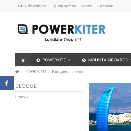
Guia de compra
Quem somos
News
Contacto
POWERKITE
MOUNTAINBOARDS
POWERKITES
Papagaios marinhos
BLOGUE
News