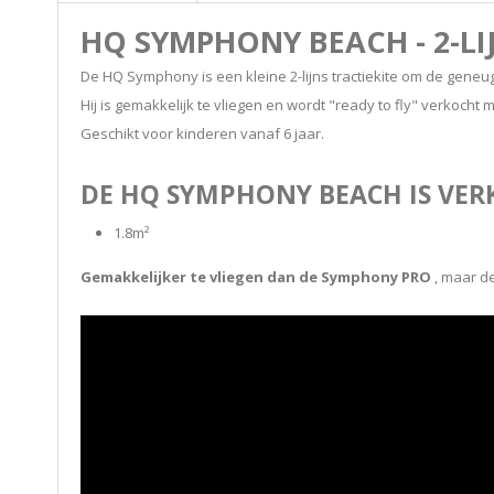
HQ SYMPHONY BEACH - 2-LI
De HQ Symphony is een kleine 2-lijns tractiekite om de geneug
Hij is gemakkelijk te vliegen en wordt "ready to fly" verkocht 
Geschikt voor kinderen vanaf 6 jaar.
DE HQ SYMPHONY BEACH IS VERK
1.8m²
Gemakkelijker te vliegen dan de Symphony PRO
, maar d