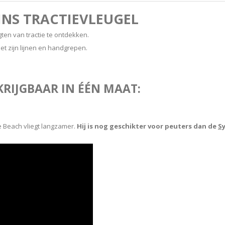
JNS TRACTIEVLEUGEL
ten van tractie te ontdekken.
met zijn lijnen en handgrepen.
RIJGBAAR IN ÉÉN MAAT:
e Beach vliegt langzamer.
Hij is nog geschikter voor peuters dan de
S