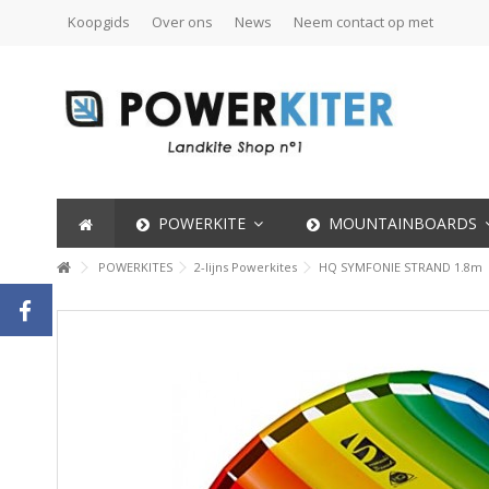
Koopgids
Over ons
News
Neem contact op met
POWERKITE
MOUNTAINBOARDS
POWERKITES
2-lijns Powerkites
HQ SYMFONIE STRAND 1.8m