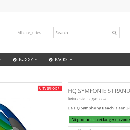
BUGGY
PACKS
UITVERKOOP!
HQ SYMFONIE STRAND
Referentie:
hq_sympbea
De
HQ Symphony Beach
is een 2-
Dit product is niet langer op voo