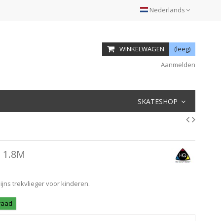
Nederlands
WINKELWAGEN
(leeg)
Aanmelden
SKATESHOP
 1.8M
lijns trekvlieger voor kinderen.
rraad