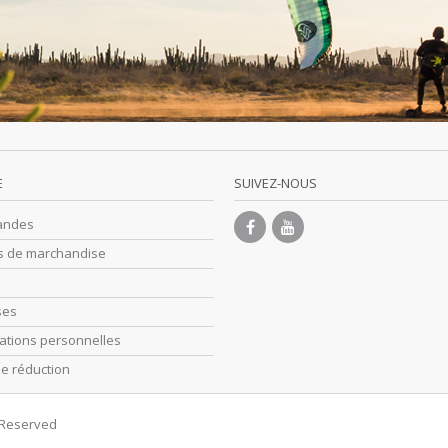
E
SUIVEZ-NOUS
andes
s de marchandise
ses
ations personnelles
e réduction
s Reserved