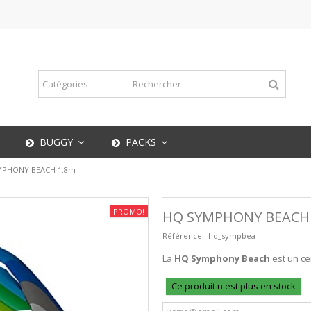
BUGGY
PACKS
MPHONY BEACH 1.8m
PROMO!
HQ SYMPHONY BEACH
Référence :
hq_sympbea
La
HQ Symphony Beach
est un cer
Ce produit n'est plus en stock