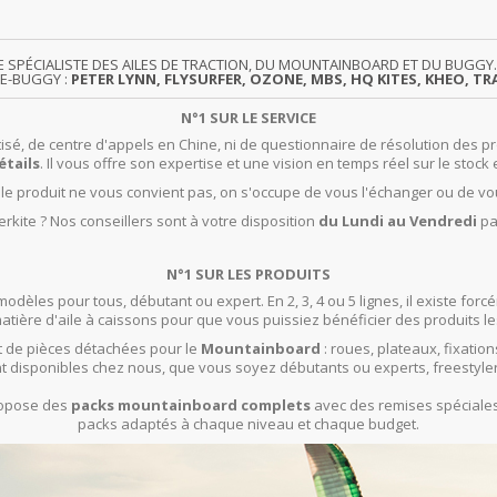
TE SPÉCIALISTE DES AILES DE TRACTION, DU MOUNTAINBOARD ET DU BUG
TE-BUGGY :
PETER LYNN, FLYSURFER, OZONE, MBS, HQ KITES, KHEO, TRA
N°1 SUR LE SERVICE
isé, de centre d'appels en Chine, ni de questionnaire de résolution des pr
étails
. Il vous offre son expertise et une vision en temps réel sur le stock 
t le produit ne vous convient pas, on s'occupe de vous l'échanger ou de vo
rkite ? Nos conseillers sont à votre disposition
du Lundi au Vendredi
pa
N°1 SUR LES PRODUITS
modèles pour tous, débutant ou expert. En 2, 3, 4 ou 5 lignes, il existe f
ière d'aile à caissons pour que vous puissiez bénéficier des produits le
 de pièces détachées pour le
Mountainboard
: roues, plateaux, fixation
t disponibles chez nous, que vous soyez débutants ou experts, freestyle
propose des
packs mountainboard complets
avec des remises spéciales 
packs adaptés à chaque niveau et chaque budget.