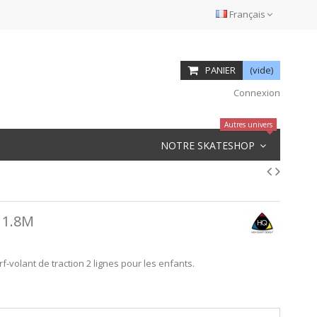
Français
PANIER
(vide)
Connexion
Autres univers
NOTRE SKATESHOP
 1.8M
f-volant de traction 2 lignes pour les enfants.