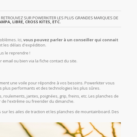
GY. RETROUVEZ SUR POWERKITER LES PLUS GRANDES MARQUES DE
MPA, LIBRE, CROSS KITES, ETC.
oblèmes. Ici,
vous pouvez parler à un conseiller qui connait
et les délais d'expédition.
us le reprendre !
r email ou bien via la fiche contact du site.
orcément une voile pour répondre à vos besoins. Powerkiter vous
s plus performants et des technologies les plus sûres.
s, roulements, jantes, poignées, grip, freins, etc. Les planches de
r de l'extrême ou freerider du dimanche.
sur les ailes de traction et les planches de mountainboard. Des