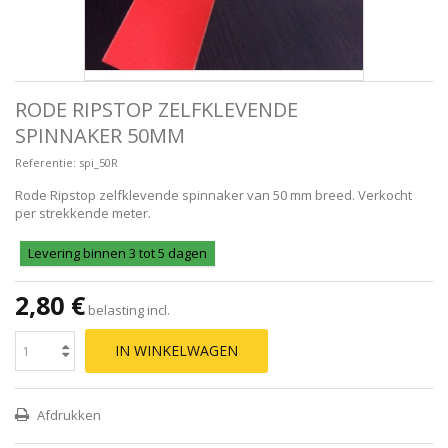
RODE RIPSTOP ZELFKLEVENDE
SPINNAKER 50MM
Referentie:
spi_50R
Rode Ripstop zelfklevende spinnaker van 50 mm breed. Verkocht
per strekkende meter.
Levering binnen 3 tot 5 dagen
2,80 €
belasting incl.
IN WINKELWAGEN
Afdrukken