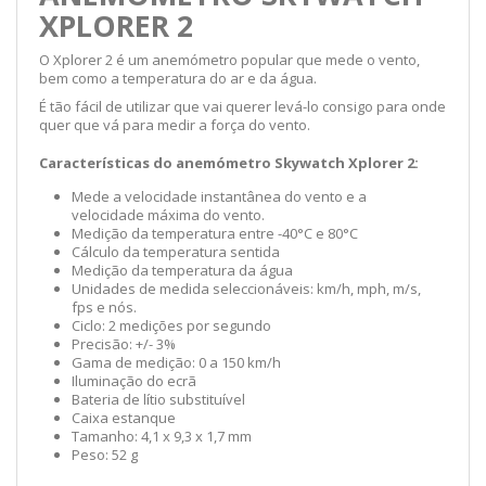
XPLORER 2
O Xplorer 2 é um anemómetro popular que mede o vento,
bem como a temperatura do ar e da água.
É tão fácil de utilizar que vai querer levá-lo consigo para onde
quer que vá para medir a força do vento.
Características do anemómetro Skywatch Xplorer 2:
Mede a velocidade instantânea do vento e a
velocidade máxima do vento.
Medição da temperatura entre -40°C e 80°C
Cálculo da temperatura sentida
Medição da temperatura da água
Unidades de medida seleccionáveis: km/h, mph, m/s,
fps e nós.
Ciclo: 2 medições por segundo
Precisão: +/- 3%
Gama de medição: 0 a 150 km/h
Iluminação do ecrã
Bateria de lítio substituível
Caixa estanque
Tamanho: 4,1 x 9,3 x 1,7 mm
Peso: 52 g