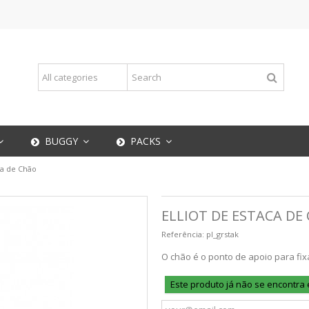
BUGGY
PACKS
aca de Chão
ELLIOT DE ESTACA DE
Referência:
pl_grstak
O chão é o ponto de apoio para fix
Este produto já não se encontra