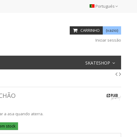
Portugués
CARRINHO
(vazio)
Iniciar sessão
SKATESHOP
 CHÃO
ar a asa quando aterra.
 em stock