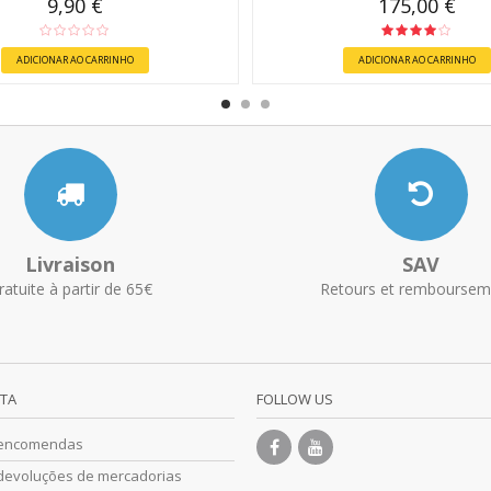
9,90 €
175,00 €
ADICIONAR AO CARRINHO
ADICIONAR AO CARRINHO
Livraison
SAV
ratuite à partir de 65€
Retours et remboursem
NTA
FOLLOW US
 encomendas
devoluções de mercadorias