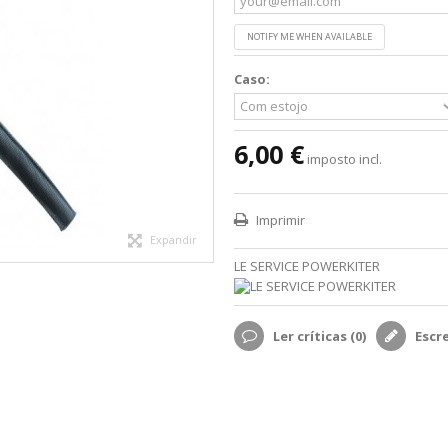
NOTIFY ME WHEN AVAILABLE
Caso:
6,00 €
imposto incl.
Imprimir
Expandir
LE SERVICE POWERKITER
Ler críticas (
0
)
Escr