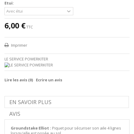
Etui:
6,00 €
TTC
Imprimer
LE SERVICE POWERKITER
Lire les avis (
0
)
Ecrire un avis
EN SAVOIR PLUS
AVIS
Groundstake Elliot :
Piquet pour sécuriser son aile 4 lignes
lorsqu'elle est posée au sol.