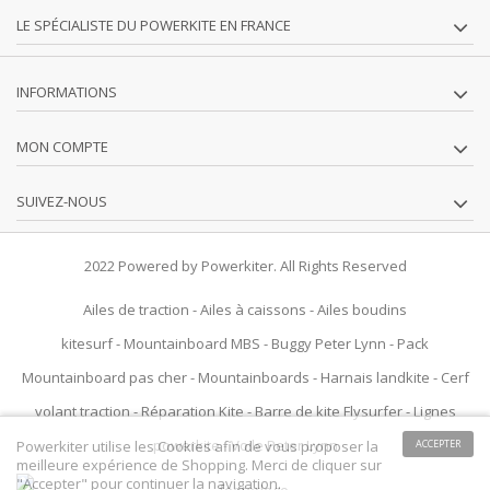
LE SPÉCIALISTE DU POWERKITE EN FRANCE
INFORMATIONS
MON COMPTE
SUIVEZ-NOUS
2022 Powered by Powerkiter. All Rights Reserved
Ailes de traction
-
Ailes à caissons
-
Ailes boudins
kitesurf
-
Mountainboard MBS
-
Buggy Peter Lynn
-
Pack
Mountainboard pas cher
-
Mountainboards
-
Harnais landkite
-
Cerf
volant traction
-
Réparation Kite
-
Barre de kite Flysurfer
-
Lignes
powerkite
-
Voile Peter Lynn
Powerkiter utilise les Cookies afin de vous proposer la
ACCEPTER
meilleure expérience de Shopping. Merci de cliquer sur
"Accepter" pour continuer la navigation.