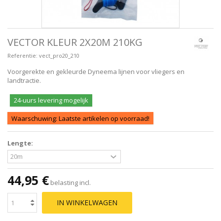
VECTOR KLEUR 2X20M 210KG
Referentie:
vect_pro20_210
Voorgerekte en gekleurde Dyneema lijnen voor vliegers en
landtractie.
24-uurs levering mogelijk
Waarschuwing: Laatste artikelen op voorraad!
Lengte:
44,95 €
belasting incl.
IN WINKELWAGEN