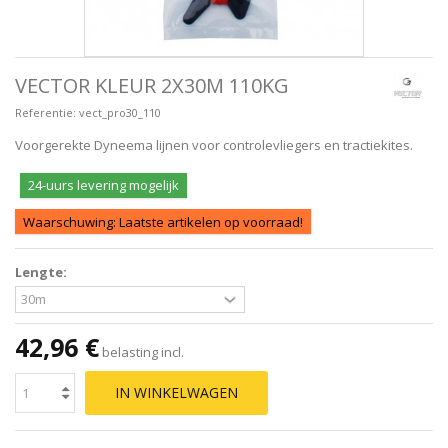
VECTOR KLEUR 2X30M 110KG
Referentie:
vect_pro30_110
Voorgerekte Dyneema lijnen voor controlevliegers en tractiekites.
24-uurs levering mogelijk
Waarschuwing: Laatste artikelen op voorraad!
Lengte:
42,96 €
belasting incl.
IN WINKELWAGEN