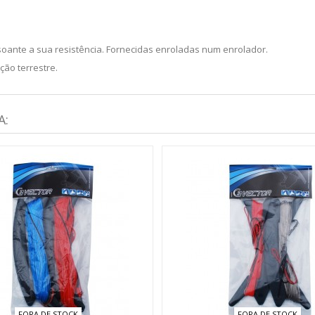
soante a sua resistência. Fornecidas enroladas num enrolador.
ão terrestre.
A:
FORA DE STOCK
FORA DE STOCK