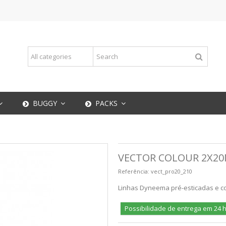
BUGGY
PACKS
VECTOR COLOUR 2X20
Referência:
vect_pro20_210
Linhas Dyneema pré-esticadas e col
Possibilidade de entrega em 24 