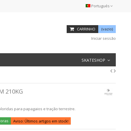
Portugués
CARRINHO
(vazio)
Iniciar sessão
SKATESHOP
M 210KG
oridas para papagaios e tração terrestre.
horas
Aviso: Últimos artigos em stock!