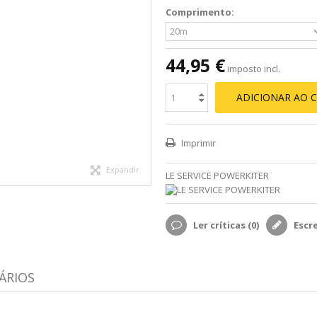
Comprimento:
44,95 €
imposto incl.
ADICIONAR AO 
Imprimir
Expandir
LE SERVICE POWERKITER
Ler críticas (
0
)
Escr
ÁRIOS