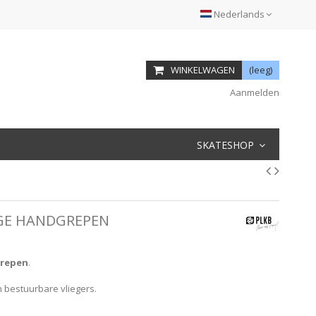
Nederlands
WINKELWAGEN
(leeg)
Aanmelden
SKATESHOP
IGE HANDGREPEN
repen
.
en bestuurbare vliegers.