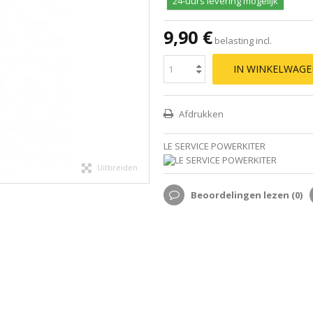
24-uurs levering mogelijk
9,90 €
belasting incl.
IN WINKELWAG
Afdrukken
LE SERVICE POWERKITER
Uitbreiden
Beoordelingen lezen (
0
)