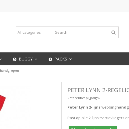
BUGGY
PACKS
e handgrepen
PETER LYNN 2-REGEL
Referentie:
pl_poign2
Peter Lynn 2-lijns
webbing
handg
Past op alle 2-lijns tractievliegers 