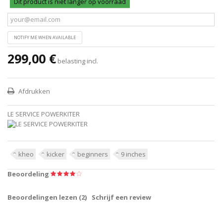
Dit product is niet langer op voorraad
NOTIFY ME WHEN AVAILABLE
299,00 €
belasting incl.
Afdrukken
LE SERVICE POWERKITER
kheo
kicker
beginners
9 inches
Beoordeling
Beoordelingen lezen (
2
)
Schrijf een review