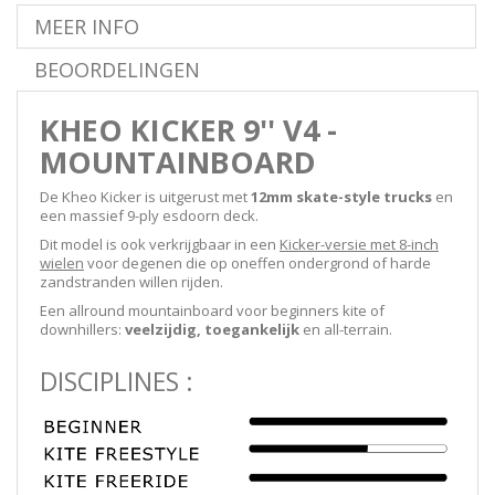
MEER INFO
BEOORDELINGEN
KHEO KICKER 9'' V4 -
MOUNTAINBOARD
De Kheo Kicker is uitgerust met
12mm skate-style trucks
en
een massief 9-ply esdoorn deck.
Dit model is ook verkrijgbaar in een
Kicker-versie met 8-inch
wielen
voor degenen die op oneffen ondergrond of harde
zandstranden willen rijden.
Een allround mountainboard voor beginners kite of
downhillers:
veelzijdig, toegankelijk
en all-terrain.
DISCIPLINES :