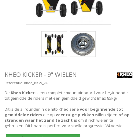
KHEO KICKER - 9" WIELEN
Referentie:
kheo_kick9_v4
De
Kheo Kicker
is
een complete mountainboard voor beginnende
tot gemiddelde riders met een gemiddeld gewicht (max 85kg).
Dit is de allrounder in de mtb Kheo serie
voor beginnende tot
gemiddelde riders
die op
zeer ruige plekken
willen
rijden
of op
stranden waar het zand te zacht is
om 8 inch wielen
te
gebruiken.
Dit board is perfect voor snelle progressie.
V4 versie